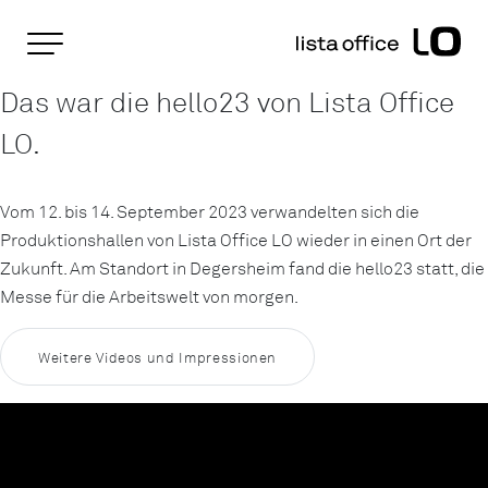
Wichtige Seiten
Home
hello23
Rootline Navigation
Das war die hello23 von Lista Office
Main Navigation
LO.
Inhalt
Kontakt
Sitemap
Vom 12. bis 14. September 2023 verwandelten sich die
Metanavigation
Produktionshallen von Lista Office LO wieder in einen Ort der
Zukunft. Am Standort in Degersheim fand die hello23 statt, die
Messe für die Arbeitswelt von morgen.
Weitere Videos und Impressionen