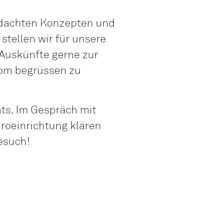
LO
hdachten Konzepten und
Liechtenstei
tellen wir für unsere
LO
 Auskünfte gerne zur
Neuchâtel
oom begrüssen zu
LO
Ostschweiz
LO
ts. Im Gespräch mit
Vaud
üroeinrichtung klären
LO
Besuch!
Zentralschwe
LO
Zürich