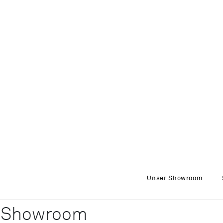
von
Youtube
bereitgestellte
externe
Inhalte laden?
Ja
Immer
Unser Showroom
m Showroom