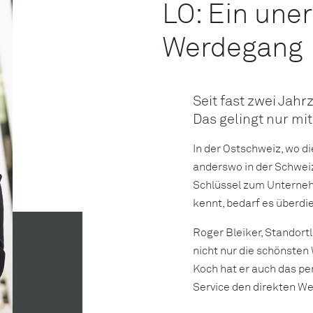
LO: Ein une
Werdegang
Seit fast zwei Jah
Das gelingt nur mi
In der Ostschweiz, wo d
anderswo in der Schweiz,
Schlüssel zum Unterneh
kennt, bedarf es überdi
Roger Bleiker, Standortl
nicht nur die schönsten
Koch hat er auch das p
Service den direkten We