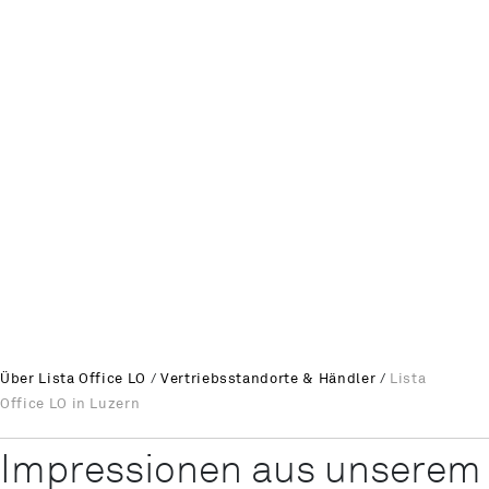
Über Lista Office LO
/
Vertriebsstandorte & Händler
/
Lista
Office LO in Luzern
Impressionen aus unsere