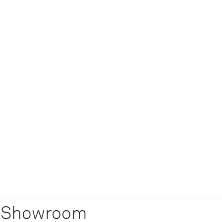
von
Youtube
bereitgestellte
externe
Inhalte laden?
Ja
Immer
m Showroom