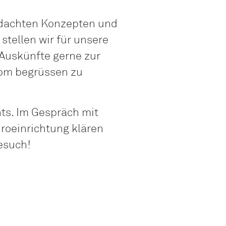
LO
hdachten Konzepten und
Liechtenstei
tellen wir für unsere
LO
 Auskünfte gerne zur
Neuchâtel
oom begrüssen zu
LO
Ostschweiz
LO
ts. Im Gespräch mit
Vaud
üroeinrichtung klären
LO
Besuch!
Zentralschwe
LO
Zürich