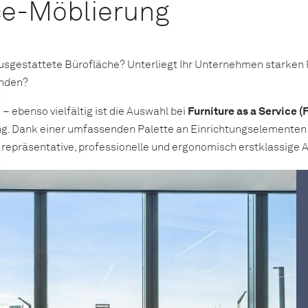
ice-Möblierung
 ausgestattete Bürofläche? Unterliegt Ihr Unternehmen starke
inden?
– ebenso vielfältig ist die Auswahl bei
Furniture as a Service (
ung. Dank einer umfassenden Palette an Einrichtungselemente
e repräsentative, professionelle und ergonomisch erstklassig