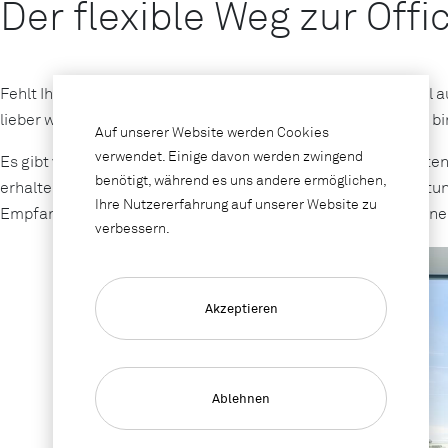
Der flexible Weg zur Off
Fehlt Ihnen für ein temporäres Projekt die passende, optimal
lieber wertschöpfend investieren, statt es in Infrastruktur zu b
Auf unserer Website werden Cookies
verwendet. Einige davon werden zwingend
Es gibt viele Gründe, hochwertige Büroeinrichtungen zu mieten 
benötigt, während es uns andere ermöglichen,
erhalten Sie weit mehr als eine einfache Büro-Basisausstatt
Ihre Nutzererfahrung auf unserer Website zu
Empfangsbereiche erfüllt es selbst höchste Ansprüche an ein
verbessern.
Akzeptieren
Ablehnen