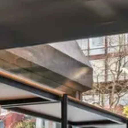
LO
Liechtenstei
LO
Neuchâtel
LO
Ostschweiz
LO
Vaud
LO
Zentralschwe
LO
Zürich