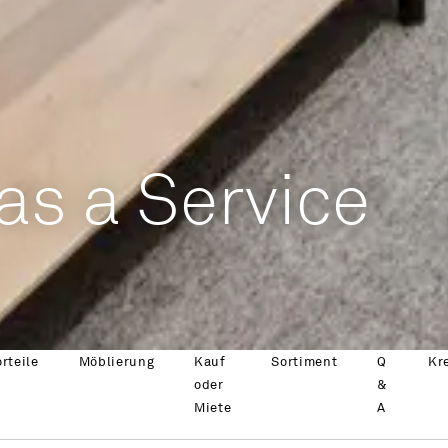
as a Service
rteile
Möblierung
Kauf
Sortiment
Q
Kr
oder
&
Miete
A