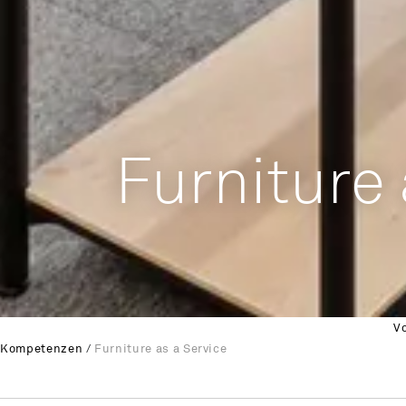
Furniture 
Vo
Kompetenzen
/
Furniture as a Service