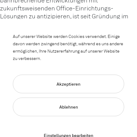
bahnbrechende Entwicklungen mit
zukunftsweisenden Office-Einrichtungs-
Lösungen zu antizipieren, ist seit Gründung im
Jahr 1945 die Motivation der Lista Office LO.
Dabei steht im Zentrum unseres Bestrebens
Auf unserer Website werden Cookies verwendet. Einige
stehts der Mensch und dessen Wohlbefinden als
davon werden zwingend benötigt, während es uns andere
wichtigstes Kapital jeder Firma. Als
ermöglichen, Ihre Nutzererfahrung auf unserer Website
Unternehmen der Zhejiang Henglin Group Chair
zu verbessern.
Industry seit 2019 setzen wir dabei konsequent
auf die Innovationskraft des Werkplatzes
Schweiz mit den damit verbundenen
Akzeptieren
Qualitätsversprechen.
60'000 Gründe für Lista Office LO
Ablehnen
Durchschnittlich 60'000 Arbeitsstunden verbringen
Mitarbeiter:innen zu Lebzeiten in der Schweiz am Arbeitsplatz.
Einstellungen bearbeiten