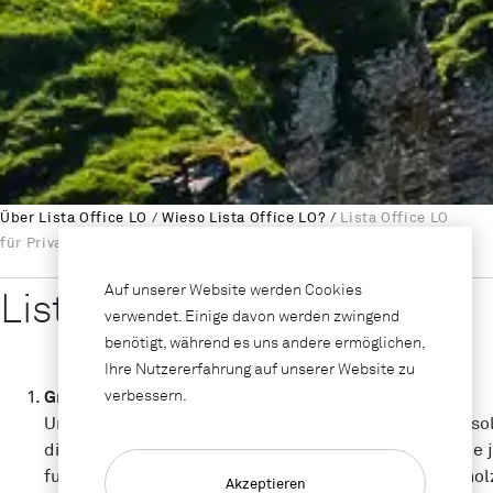
Über Lista Office LO
/
Wieso Lista Office LO?
/
Lista Office LO
für Private
Auf unserer Website werden Cookies
Lista Office LO für Private
verwendet. Einige davon werden zwingend
benötigt, während es uns andere ermöglichen,
Ihre Nutzererfahrung auf unserer Website zu
Grenzenloser Stil
verbessern.
Umfasst Ihr Sprachgebraucht statt «müssen» oder «soll
diktieren zu lassen? Dann vergessen Sie alles, was Sie
funktional alle Wünsche erfüllt. Wenn der tolle Echth
Akzeptieren