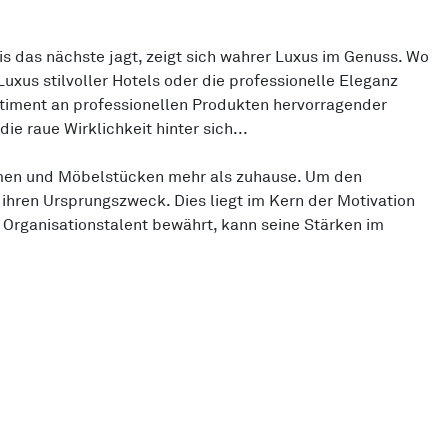
is das nächste jagt, zeigt sich wahrer Luxus im Genuss. Wo
uxus stilvoller Hotels oder die professionelle Eleganz
timent an professionellen Produkten hervorragender
e raue Wirklichkeit hinter sich...
umen und Möbelstücken mehr als zuhause. Um den
 ihren Ursprungszweck. Dies liegt im Kern der Motivation
 Organisationstalent bewährt, kann seine Stärken im
ion von Kabeln oder cleveres Zubehör, welches Ihnen nach
richtung.
ude? Oder verstecken Sie im Keller Möbelstücke, die
Lieblingsstück bereits montiert bis an den dafür vorgesehen