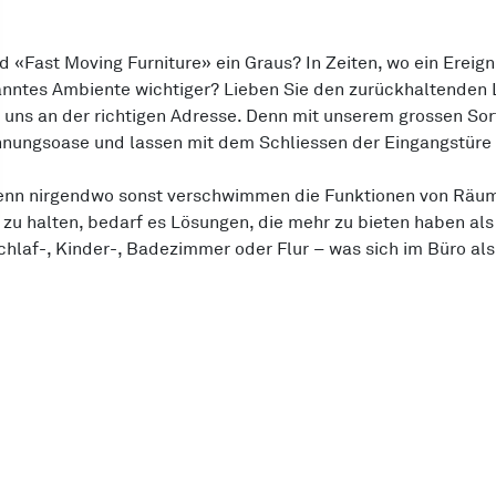
d «Fast Moving Furniture» ein Graus? In Zeiten, wo ein Ereign
panntes Ambiente wichtiger? Lieben Sie den zurückhaltenden L
uns an der richtigen Adresse. Denn mit unserem grossen Sor
nungsoase und lassen mit dem Schliessen der Eingangstüre di
. Denn nirgendwo sonst verschwimmen die Funktionen von Rä
zu halten, bedarf es Lösungen, die mehr zu bieten haben als
hlaf-, Kinder-, Badezimmer oder Flur – was sich im Büro als
lächen wie am Flughafen, smarte Lösungen für die Organisat
r strukturieren eröffnen Ihnen neue Dimensionen der Innenein
Regt sich beim Wort Möbelabholmarkt leicht Unlust statt Fre
Wir ersparen Ihnen jeden Ärger. Denn wir liefern Ihr neues 