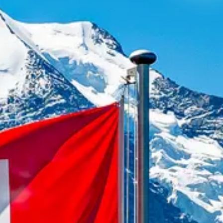
LO
Liechtenstei
LO
Neuchâtel
LO
Ostschweiz
LO
Vaud
LO
Zentralschwe
LO
Zürich