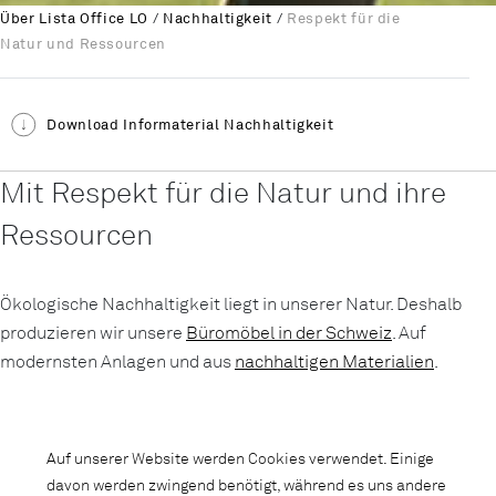
Über Lista Office LO
/
Nachhaltigkeit
/
Respekt für die
Natur und Ressourcen
Download Informaterial Nachhaltigkeit
Mit Respekt für die Natur und ihre
Ressourcen
Ökologische Nachhaltigkeit liegt in unserer Natur. Deshalb
produzieren wir unsere
Büromöbel in der Schweiz
. Auf
modernsten Anlagen und aus
nachhaltigen Materialien
.
Produkte
Auf unserer Website werden Cookies verwendet. Einige
Stahl ist natürlich, robust und langlebig. Diese Qualitäten
davon werden zwingend benötigt, während es uns andere