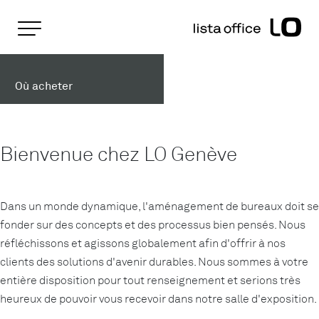
Pages importantes
Page d'accueil
Lista Office LO à Genève
Rootline
Main Navigation
Où acheter
Contenu
Contact
Plan du site
Méta-navigation
Bienvenue chez LO Genève
Dans un monde dynamique, l'aménagement de bureaux doit se
fonder sur des concepts et des processus bien pensés. Nous
réfléchissons et agissons globalement afin d'offrir à nos
clients des solutions d'avenir durables. Nous sommes à votre
entière disposition pour tout renseignement et serions très
heureux de pouvoir vous recevoir dans notre salle d'exposition.