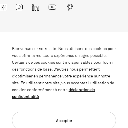
Newsletter
Abonnez-vous à notre newsletter et
Bienvenue sur notre site! Nous utilisons des cookies pour
soyez informé des promotions, des
vous offrir la meilleure expérience en ligne possible.
nouveautés et des trends d'intérieur.
Certains de ces cookies sont indispensables pour fournir
des fonctions de base. D'autres nous permettent
d'optimiser en permanence votre expérience sur notre
site. En utilisant notre site, vous acceptez l'utilisation de
cookies conformément à notre
déclaration de
confidentialité
.
Accepter
Language Navigation
Deutsch
Français
English