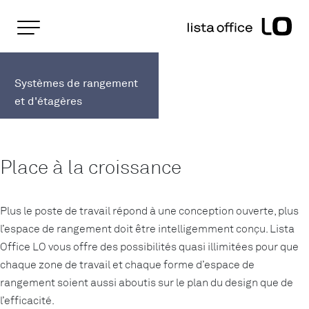
Pages importantes
Page d'accueil
Systèmes de rangement et d'étag
Rootline
Main Navigation
Systèmes de rangement
Contenu
et d'étagères
Contact
Plan du site
Méta-navigation
Place à la croissance
Plus le poste de travail répond à une conception ouverte, plus
l’espace de rangement doit être intelligemment conçu. Lista
Office LO vous offre des possibilités quasi illimitées pour que
chaque zone de travail et chaque forme d’espace de
rangement soient aussi aboutis sur le plan du design que de
l’efficacité.