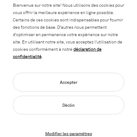
Abonnez-vous à notre newsletter et
Bienvenue sur notre site! Nous utilisons des cookies pour
soyez informé des promotions, des
vous offrir la meilleure expérience en ligne possible.
nouveautés et des trends d'intérieur.
Certains de ces cookies sont indispensables pour fournir
des fonctions de base. D'autres nous permettent
d'optimiser en permanence votre expérience sur notre
site. En utilisant notre site, vous acceptez l'utilisation de
cookies conformément à notre
déclaration de
confidentialité
.
Accepter
Language Navigation
Deutsch
Français
English
Impressum
Déclaration de confidentialité
CGC
Déclin
© 2026, Copyright Lista Office LO
Modifier les paramètres