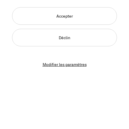
Framery, Vitra, Cascando, Preform
Adresse
www.bauwerk-boen.com
Accepter
«Fort de ses compétences et de son
Déclin
expérience, Lista Office LO a tout de suite
reconnu l’importance primordiale de nos
besoins spécifiques.»
Modifier les paramètres