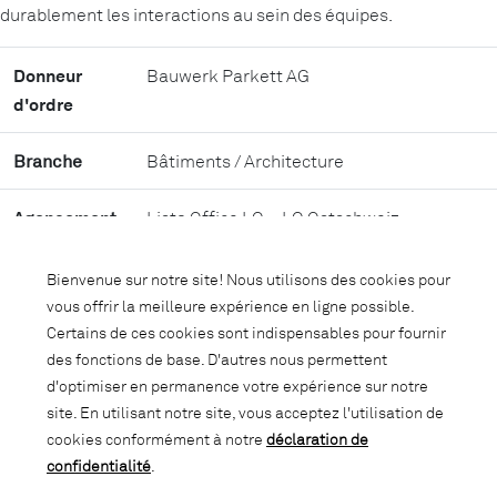
durablement les interactions au sein des équipes.
Donneur
Bauwerk Parkett AG
d'ordre
Branche
Bâtiments / Architecture
Agencement
Lista Office LO – LO Ostschweiz
Nombre de
19
Bienvenue sur notre site! Nous utilisons des cookies pour
postes de
vous offrir la meilleure expérience en ligne possible.
travail
Certains de ces cookies sont indispensables pour fournir
des fonctions de base. D'autres nous permettent
d'optimiser en permanence votre expérience sur notre
Planification
LO Ostschweiz
site. En utilisant notre site, vous acceptez l'utilisation de
cookies conformément à notre
déclaration de
Produits
LO Next, LO Extend, LO One, LO Motion, LO
confidentialité
.
Caddies, Akuwa, Tobias Grau, Brunner,