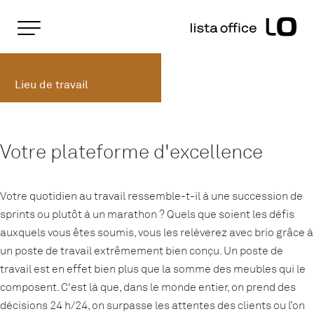
Pages importantes
Page d'accueil
Lieu de travail
Rootline
Main Navigation
Lieu de travail
Contenu
Contact
Plan du site
Méta-navigation
Votre plateforme d'excellence
Votre quotidien au travail ressemble-t-il à une succession de
sprints ou plutôt à un marathon ? Quels que soient les défis
auxquels vous êtes soumis, vous les relèverez avec brio grâce à
un poste de travail extrêmement bien conçu. Un poste de
travail est en effet bien plus que la somme des meubles qui le
composent. C'est là que, dans le monde entier, on prend des
décisions 24 h/24, on surpasse les attentes des clients ou l’on