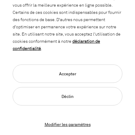
soyez informé des promotions, des
vous offrir la meilleure expérience en ligne possible.
nouveautés et des trends d'intérieur.
Certains de ces cookies sont indispensables pour fournir
des fonctions de base. D'autres nous permettent
d'optimiser en permanence votre expérience sur notre
site. En utilisant notre site, vous acceptez l'utilisation de
cookies conformément à notre
déclaration de
confidentialité
.
Accepter
Language Navigation
Deutsch
Français
English
Impressum
Déclaration de confidentialité
CGC
Déclin
© 2026, Copyright Lista Office LO
Modifier les paramètres