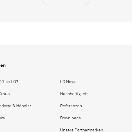
men
Office LO?
LO News
 Group
Nachhaltigkeit
ndorte & Händler
Referenzen
ere
Downloads
Unsere Partnermarken