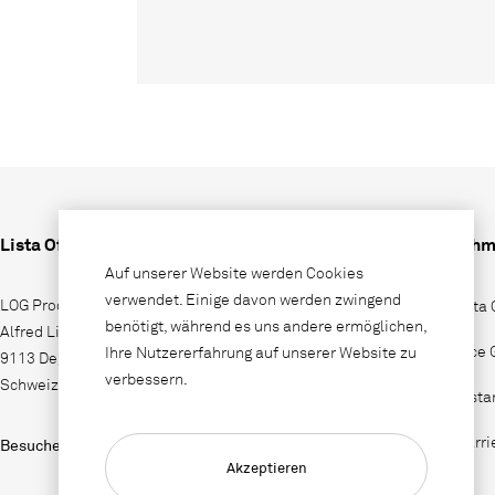
Lista Office LO
Unterneh
Auf unserer Website werden Cookies
verwendet. Einige davon werden zwingend
LOG Produktions AG
Wieso Lista 
benötigt, während es uns andere ermöglichen,
Alfred Lienhard Strasse 2
Lista Office
Ihre Nutzererfahrung auf unserer Website zu
9113 Degersheim
verbessern.
Schweiz
Vertriebssta
Jobs & Karri
Besuchen Sie uns auf
Akzeptieren
Kontakt