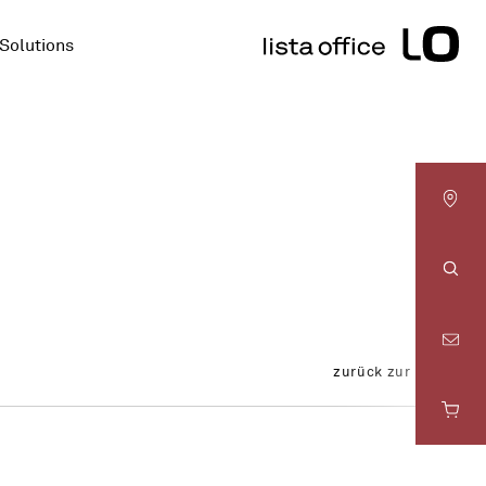
Solutions
LO
Basel
LO
Suc
Bern
zurück zur Übersicht
LO
Fribourg
LO
Genève