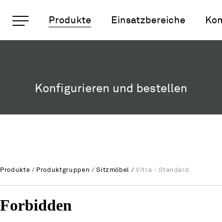
Wichtige Seiten
Produkte
Einsatzbereiche
Ko
Vitra - Standard
Rootline Navigation
Home
Main Navigation
Inhalt
Konfigurieren und bestellen
Kontakt
Sitemap
Metanavigation
Produkte
/
Produktgruppen
/
Sitzmöbel
/
Vitra - Standard