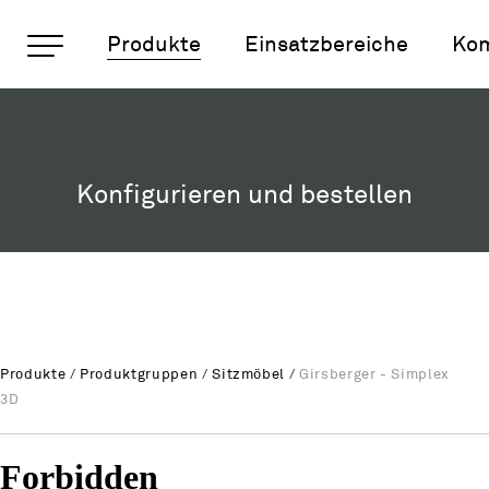
Wichtige Seiten
Produkte
Einsatzbereiche
Ko
Girsberger - Simplex 3D
Rootline Navigation
Home
Main Navigation
Inhalt
Konfigurieren und bestellen
Kontakt
Sitemap
Metanavigation
Produkte
/
Produktgruppen
/
Sitzmöbel
/
Girsberger - Simplex
3D