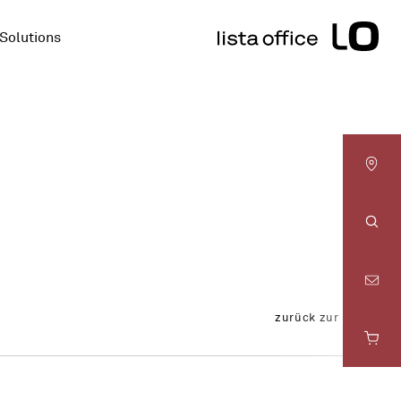
Solutions
LO
Basel
LO
Suc
Bern
zurück zur Übersicht
LO
Fribourg
LO
Genève