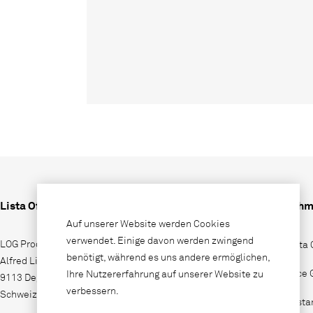
Lista Office LO
Unterneh
Auf unserer Website werden Cookies
verwendet. Einige davon werden zwingend
LOG Produktions AG
Wieso Lista 
benötigt, während es uns andere ermöglichen,
Alfred Lienhard Strasse 2
Lista Office
Ihre Nutzererfahrung auf unserer Website zu
9113 Degersheim
verbessern.
Schweiz
Vertriebssta