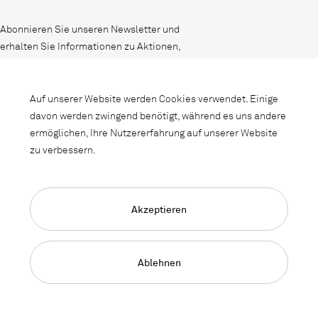
Abonnieren Sie unseren Newsletter und
erhalten Sie Informationen zu Aktionen,
Neuheiten und Interieurtrends.
Auf unserer Website werden Cookies verwendet. Einige
davon werden zwingend benötigt, während es uns andere
ermöglichen, Ihre Nutzererfahrung auf unserer Website
zu verbessern.
Akzeptieren
Language Navigation
Deutsch
Français
English
Impressum
Datenschutz
AGB
Ablehnen
© 2026, Copyright Lista Office LO