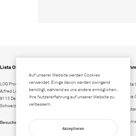
Lista Office LO
Unterneh
Auf unserer Website werden Cookies
verwendet. Einige davon werden zwingend
LOG Produktions AG
Wieso Lista 
benötigt, während es uns andere ermöglichen,
Alfred Lienhard Strasse 2
Lista Office
Ihre Nutzererfahrung auf unserer Website zu
9113 Degersheim
verbessern.
Schweiz
Vertriebssta
Jobs & Karri
Besuchen Sie uns auf
Akzeptieren
Kontakt