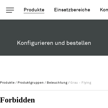
Wichtige Seiten
Produkte
Einsatzbereiche
Ko
Grau - Flying
Rootline Navigation
Home
Main Navigation
Inhalt
Konfigurieren und bestellen
Kontakt
Sitemap
Metanavigation
Produkte
/
Produktgruppen
/
Beleuchtung
/
Grau - Flying