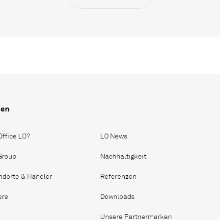
men
Office LO?
LO News
 Group
Nachhaltigkeit
ndorte & Händler
Referenzen
ere
Downloads
Unsere Partnermarken