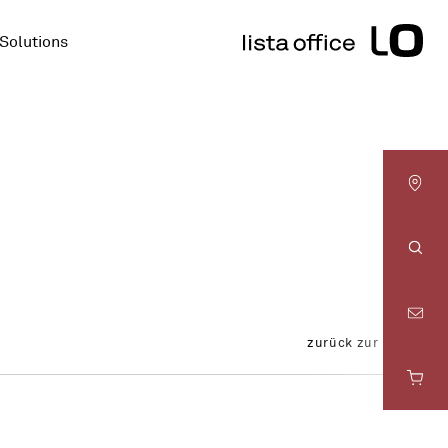
Solutions
LO
Basel
LO
Suc
Bern
zurück zur Übersicht
LO
Fribourg
LO
Genève