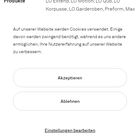
Produkte
LO Extend, LO Motion, LO Qub, LO
Korpusse, LO Garderoben, Preform, Max
Hauri
Auf unserer Website werden Cookies verwendet. Einige
Adresse
www.insel.ch
davon werden zwingend benötigt, während es uns andere
ermöglichen, Ihre Nutzererfahrung auf unserer Website
zu verbessern.
«Die kompetente Beratung zeichnet
Lista Office LO aus.»
Akzeptieren
Ablehnen
Einstellungen bearbeiten