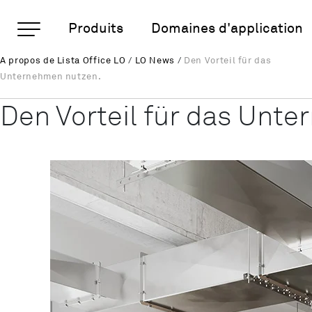
Pages importantes
Produits
Domaines d'application
Den Vorteil für das Unt
À propos de Lista Office LO
/
LO News
/
Den Vorteil für das
Rootline
Page d'accueil
Unternehmen nutzen.
Main Navigation
Den Vorteil für das Unt
Contenu
Contact
Plan du site
Méta-navigation