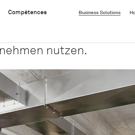
Compétences
Business Solutions
Ho
ernehmen nutzen.
ernehmen nutzen.