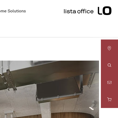
me Solutions
LO
Basel
Rech
LO
Bern
LO
Fribourg