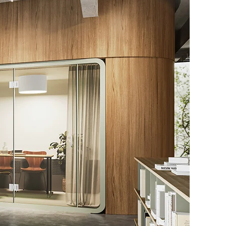
LO
Genève
LO
Liechtenstei
LO
Neuchâtel
LO
Ostschweiz
LO
Vaud
LO
Zentralschwe
LO
Zürich