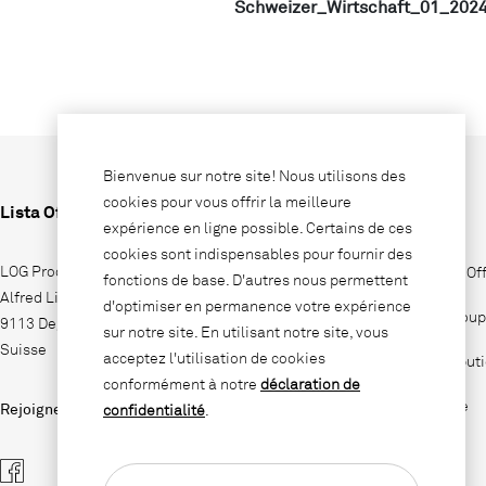
Schweizer_Wirtschaft_01_2024
Bienvenue sur notre site! Nous utilisons des
cookies pour vous offrir la meilleure
Lista Office LO
Entreprise
expérience en ligne possible. Certains de ces
cookies sont indispensables pour fournir des
LOG Produktions AG
Pourquoi Lista Of
fonctions de base. D'autres nous permettent
Alfred Lienhard Strasse 2
d'optimiser en permanence votre expérience
Lista Office Group
9113 Degersheim
sur notre site. En utilisant notre site, vous
Suisse
acceptez l'utilisation de cookies
Sites de distribut
conformément à notre
déclaration de
Jobs & Carrière
Rejoignez-nous sur
confidentialité
.
Contact