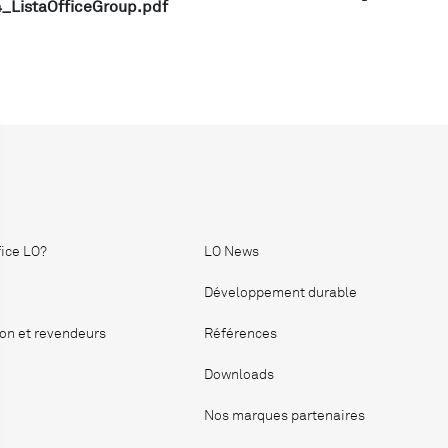
_ListaOfficeGroup.pdf
fice LO?
LO News
Développement durable
ion et revendeurs
Références
Downloads
Nos marques partenaires