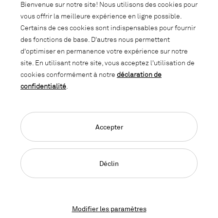
Abonnez-vous à notre newsletter et
Bienvenue sur notre site! Nous utilisons des cookies pour
soyez informé des promotions, des
vous offrir la meilleure expérience en ligne possible.
nouveautés et des trends d'intérieur.
Certains de ces cookies sont indispensables pour fournir
des fonctions de base. D'autres nous permettent
d'optimiser en permanence votre expérience sur notre
site. En utilisant notre site, vous acceptez l'utilisation de
cookies conformément à notre
déclaration de
confidentialité
.
Accepter
Language Navigation
Deutsch
Français
English
Impressum
Déclaration de confidentialité
CGC
Déclin
© 2026, Copyright Lista Office LO
Modifier les paramètres