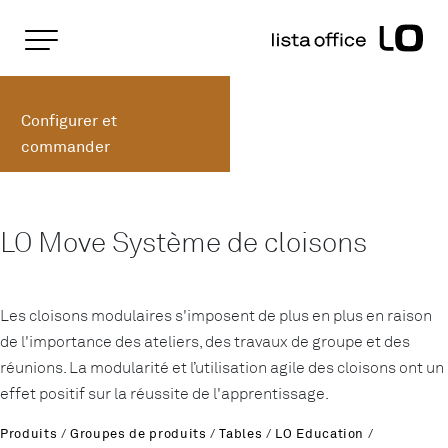
Pages importantes
Page d'accueil
LO Move Éléments muraux
Rootline
Main Navigation
Configurer et
Contenu
commander
Contact
Plan du site
Méta-navigation
LO Move Système de cloisons
Les cloisons modulaires s'imposent de plus en plus en raison
de l'importance des ateliers, des travaux de groupe et des
réunions. La modularité et l’utilisation agile des cloisons ont un
effet positif sur la réussite de l'apprentissage.
Produits
/
Groupes de produits
/
Tables
/
LO Education
/