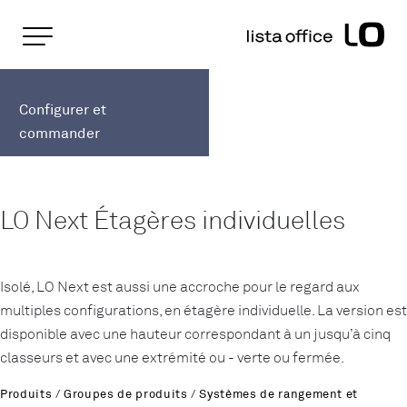
Pages importantes
Page d'accueil
LO Next 800 Étagère individuelle
Rootline
Main Navigation
Configurer et
Contenu
commander
Contact
Plan du site
Méta-navigation
LO Next Étagères individuelles
Isolé, LO Next est aussi une accroche pour le regard aux
multiples configurations, en étagère individuelle. La version est
disponible avec une hauteur correspondant à un jusqu’à cinq
classeurs et avec une extrémité ou - verte ou fermée.
Produits
/
Groupes de produits
/
Systèmes de rangement et