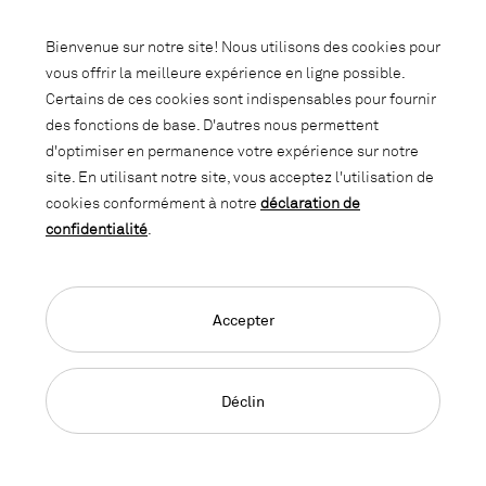
Abonnez-vous à notre newsletter et
Bienvenue sur notre site! Nous utilisons des cookies pour
soyez informé des promotions, des
vous offrir la meilleure expérience en ligne possible.
nouveautés et des trends d'intérieur.
Certains de ces cookies sont indispensables pour fournir
des fonctions de base. D'autres nous permettent
d'optimiser en permanence votre expérience sur notre
site. En utilisant notre site, vous acceptez l'utilisation de
cookies conformément à notre
déclaration de
confidentialité
.
Accepter
Language Navigation
Deutsch
Français
English
Impressum
Déclaration de confidentialité
CGC
Déclin
© 2026, Copyright Lista Office LO