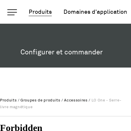
Pages importantes
Produits
Domaines d'application
LO One - Serre-livre ma
Rootline
Page d'accueil
Main Navigation
Contenu
Configurer et commander
Contact
Plan du site
Méta-navigation
Produits
/
Groupes de produits
/
Accessoires
/
LO One - Serre-
livre magnétique