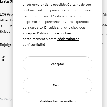
Lista Office LO
Entreprise
expérience en ligne possible. Certains de ces
cookies sont indispensables pour fournir des
LOG Produktions AG
Pourquoi Lista Of
fonctions de base. D'autres nous permettent
Alfred Lienhard Strasse 2
d'optimiser en permanence votre expérience
Lista Office Group
9113 Degersheim
sur notre site. En utilisant notre site, vous
Suisse
acceptez l'utilisation de cookies
Sites de distribut
conformément à notre
déclaration de
Jobs & Carrière
Rejoignez-nous sur
confidentialité
.
Contact
Accepter
Déclin
© 2026, Copyright Lista Office LO
Modifier les paramètres