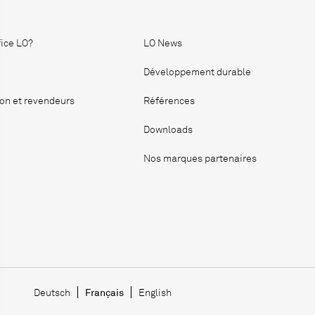
fice LO?
LO News
Développement durable
ion et revendeurs
Références
Downloads
Nos marques partenaires
Language Navigation
Deutsch
Français
English