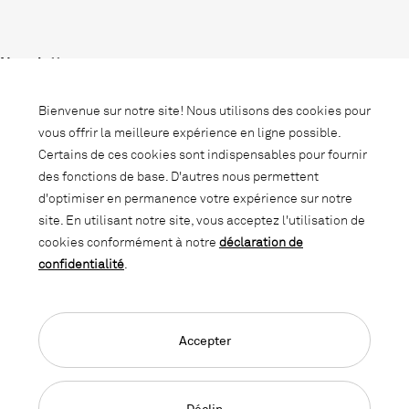
Newsletter
Abonnez-vous à notre newsletter et
Bienvenue sur notre site! Nous utilisons des cookies pour
soyez informé des promotions, des
vous offrir la meilleure expérience en ligne possible.
nouveautés et des trends d'intérieur.
Certains de ces cookies sont indispensables pour fournir
des fonctions de base. D'autres nous permettent
d'optimiser en permanence votre expérience sur notre
site. En utilisant notre site, vous acceptez l'utilisation de
cookies conformément à notre
déclaration de
confidentialité
.
Accepter
Language Navigation
Deutsch
Français
English
Impressum
Déclaration de confidentialité
CGC
Déclin