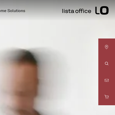
me Solutions
LO
Basel
Rech
LO
Bern
LO
Fribourg