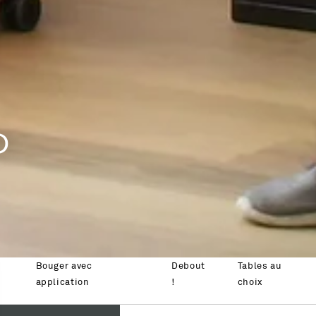
P
Bouger avec
Debout
Tables au
application
!
choix