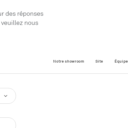
LO
ur des réponses
Genève
 veuillez nous
LO
Liechtenstei
LO
Neuchâtel
LO
Notre showroom
Site
Équipe
Ostschweiz
LO
Vaud
LO
Zentralschwe
LO
Zürich