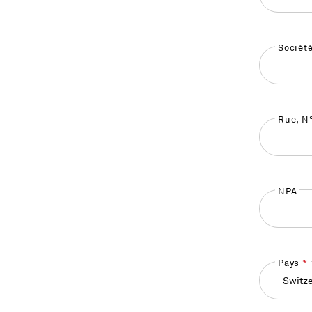
Sociét
Rue, N
NPA
Pays
Switze