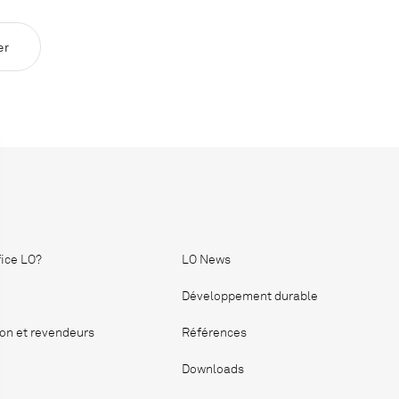
er
fice LO?
LO News
Développement durable
ion et revendeurs
Références
Downloads