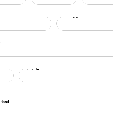
é
Fonction
°
Localité
rland