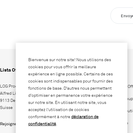
Envoy
Bienvenue sur notre site! Nous utilisons des
cookies pour vous offrir la meilleure
Lista Office LO
Entreprise
expérience en ligne possible. Certains de ces
cookies sont indispensables pour fournir des
LOG Produktions AG
Pourquoi Lista Of
fonctions de base. D'autres nous permettent
Alfred Lienhard Strasse 2
d'optimiser en permanence votre expérience
Lista Office Group
9113 Degersheim
sur notre site. En utilisant notre site, vous
Suisse
acceptez l'utilisation de cookies
Sites de distribut
conformément à notre
déclaration de
Jobs & Carrière
Rejoignez-nous sur
confidentialité
.