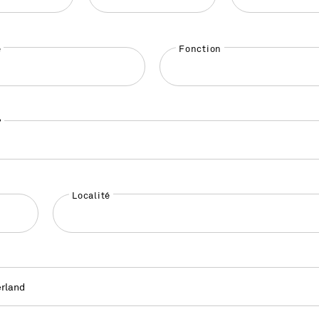
é
Fonction
°
Localité
rland