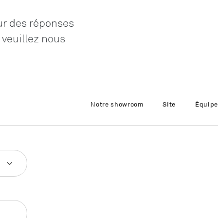
LO
ur des réponses
Genève
 veuillez nous
LO
Liechtenstei
LO
Neuchâtel
LO
Notre showroom
Site
Équipe
Ostschweiz
LO
Vaud
LO
Zentralschwe
LO
Zürich