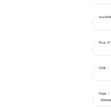
Sociét
Rue, N
NPA
Pays
Switze