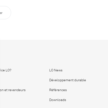
er
fice LO?
LO News
Développement durable
ion et revendeurs
Références
Downloads