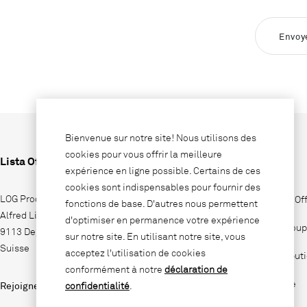
Envoy
Bienvenue sur notre site! Nous utilisons des
cookies pour vous offrir la meilleure
Lista Office LO
Entreprise
expérience en ligne possible. Certains de ces
cookies sont indispensables pour fournir des
LOG Produktions AG
Pourquoi Lista Of
fonctions de base. D'autres nous permettent
Alfred Lienhard Strasse 2
d'optimiser en permanence votre expérience
Lista Office Group
9113 Degersheim
sur notre site. En utilisant notre site, vous
Suisse
acceptez l'utilisation de cookies
Sites de distribut
conformément à notre
déclaration de
Jobs & Carrière
Rejoignez-nous sur
confidentialité
.