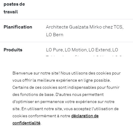
postes de
travail
Planification
Architecte Gualzata Mirko chez TCS,
LO Bern
Produits
LO Pure, LO Motion, LO Extend, LO
Tables de conférence, LO Next, LO One,
LO Vestiaires, LO Caddy, LO Mini-Caddy,
LO Storage C14, Arper, Girsberger,
Bienvenue sur notre site! Nous utilisons des cookies pour
Giroflex, Lintex, Muuto, Wettstein
vous offrir la meilleure expérience en ligne possible.
Certains de ces cookies sont indispensables pour fournir
des fonctions de base. D'autres nous permettent
Adresse
www.tcs.ch
d'optimiser en permanence votre expérience sur notre
site. En utilisant notre site, vous acceptez l'utilisation de
cookies conformément à notre
déclaration de
confidentialité
.
«Lista Office LO s’est fortement