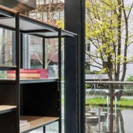
LO
Genève
LO
Liechtenstei
LO
Neuchâtel
LO
Ostschweiz
LO
Vaud
LO
Zentralschwe
LO
Zürich