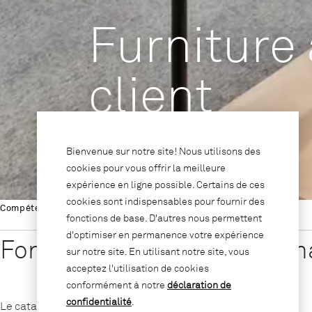
Furniture 
client
Bienvenue sur notre site! Nous utilisons des
cookies pour vous offrir la meilleure
expérience en ligne possible. Certains de ces
cookies sont indispensables pour fournir des
Compétences
/
Furniture as a Service
/
Catalogue FaaS
fonctions de base. D'autres nous permettent
d'optimiser en permanence votre expérience
Formulaire pour une comma
sur notre site. En utilisant notre site, vous
acceptez l'utilisation de cookies
conformément à notre
déclaration de
confidentialité
.
Le catalogue est accessible uniquement aux clients FaaS.