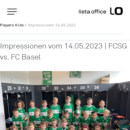
Wichtige Seiten
Home
Impressionen 14.05.2023
Rootline Navigation
Players Kids
/
Impressionen 14.05.2023
Main Navigation
Inhalt
Kontakt
Impressionen vom 14.05.2023 | FCSG
Sitemap
vs. FC Basel
Metanavigation