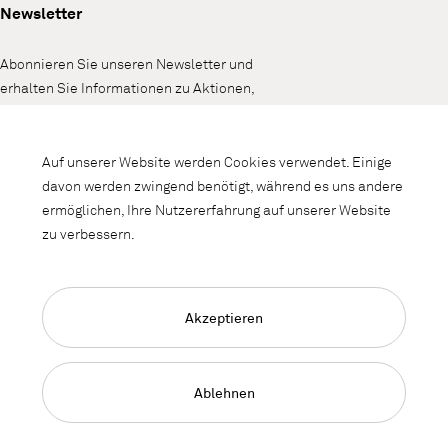
Newsletter
Abonnieren Sie unseren Newsletter und
erhalten Sie Informationen zu Aktionen,
Neuheiten und Interieurtrends.
Auf unserer Website werden Cookies verwendet. Einige
davon werden zwingend benötigt, während es uns andere
ermöglichen, Ihre Nutzererfahrung auf unserer Website
zu verbessern.
Akzeptieren
Language Navigation
Deutsch
Impressum
Datenschutz
AGB
Ablehnen
© 2026, Copyright Lista Office LO