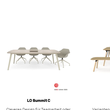
LO Summit C
Cleveres Design für Teamarbeit oder
Varianten