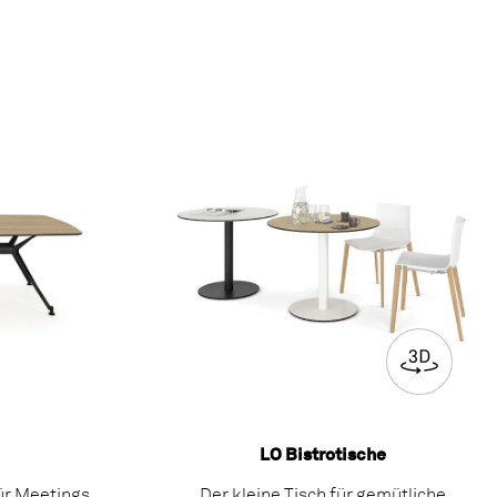
LO Bistrotische
für Meetings
Der kleine Tisch für gemütliche