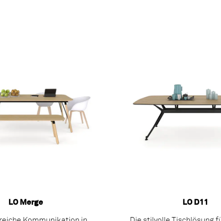
LO Merge
LO D11
reiche Kommunikation in
Die stilvolle Tischlösung 