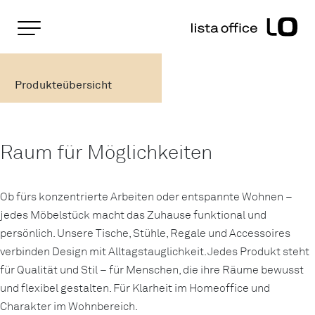
Wichtige Seiten
Home
Produkteübersicht
Rootline Navigation
Main Navigation
Produkteübersicht
Inhalt
Kontakt
Sitemap
Metanavigation
Raum für Möglichkeiten
Ob fürs konzentrierte Arbeiten oder entspannte Wohnen –
jedes Möbelstück macht das Zuhause funktional und
persönlich. Unsere Tische, Stühle, Regale und Accessoires
verbinden Design mit Alltagstauglichkeit. Jedes Produkt steht
für Qualität und Stil – für Menschen, die ihre Räume bewusst
und flexibel gestalten. Für Klarheit im Homeoffice und
Charakter im Wohnbereich.