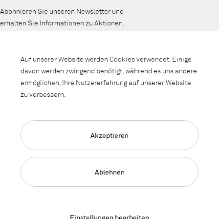
Abonnieren Sie unseren Newsletter und
erhalten Sie Informationen zu Aktionen,
Neuheiten und Interieurtrends.
Auf unserer Website werden Cookies verwendet. Einige
davon werden zwingend benötigt, während es uns andere
ermöglichen, Ihre Nutzererfahrung auf unserer Website
zu verbessern.
Akzeptieren
Language Navigation
Deutsch
Impressum
Datenschutz
AGB
Ablehnen
© 2026, Copyright Lista Office LO
Einstellungen bearbeiten