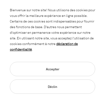
Abonnez-vous à notre newsletter et
Bienvenue sur notre site! Nous utilisons des cookies pour
soyez informé des promotions, des
vous offrir la meilleure expérience en ligne possible.
nouveautés et des trends d'intérieur.
Certains de ces cookies sont indispensables pour fournir
des fonctions de base. D'autres nous permettent
d'optimiser en permanence votre expérience sur notre
site. En utilisant notre site, vous acceptez l'utilisation de
cookies conformément à notre
déclaration de
confidentialité
.
Accepter
Language Navigation
Deutsch
Français
English
Impressum
Déclaration de confidentialité
CGC
Déclin
© 2026, Copyright Lista Office LO