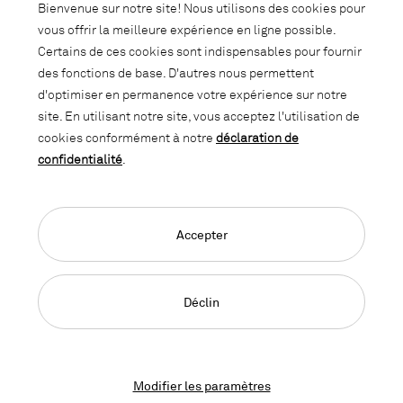
Bienvenue sur notre site! Nous utilisons des cookies pour
Produits
vous offrir la meilleure expérience en ligne possible.
Certains de ces cookies sont indispensables pour fournir
des fonctions de base. D'autres nous permettent
L’acier est un matériau naturel et robuste, avec une longue
d'optimiser en permanence votre expérience sur notre
durée de vie. Ces caractéristiques nous permettent de
site. En utilisant notre site, vous acceptez l'utilisation de
concevoir des produits moins gourmands en matériau mais
cookies conformément à notre
déclaration de
toujours aussi solides. Notre modèle décrit les flux de
confidentialité
.
matières premières sous forme de circuits sécurisés et
potentiellement sans fin.
Accepter
Long cycle de vie
Déclin
Le design et la
qualité des matériaux
garantissent une longue
durée d’utilisation de nos produits – qui ne se limite toutefois
pas au cycle de vie de 20 ans. Nous proposons à notre clientèle
Modifier les paramètres