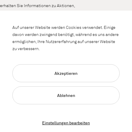
erhalten Sie Informationen zu Aktionen,
Neuheiten und Interieurtrends.
Auf unserer Website werden Cookies verwendet. Einige
davon werden zwingend benötigt, während es uns andere
ermöglichen, Ihre Nutzererfahrung auf unserer Website
zu verbessern.
Akzeptieren
Language Navigation
Deutsch
Français
English
Impressum
Datenschutz
AGB
Ablehnen
© 2026, Copyright Lista Office LO
Einstellungen bearbeiten