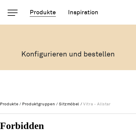
Wichtige Seiten
Produkte
Inspiration
Vitra - Allstar
Rootline Navigation
Home
Main Navigation
Inhalt
Konfigurieren und bestellen
Kontakt
Sitemap
Metanavigation
Produkte
/
Produktgruppen
/
Sitzmöbel
/
Vitra - Allstar