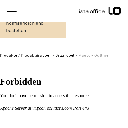
Wichtige Seiten
Home
Konfigurieren und
Muuto - Outline
Rootline Navigation
Main Navigation
bestellen
Inhalt
Kontakt
Sitemap
Produkte
/
Produktgruppen
/
Sitzmöbel
/
Muuto - Outline
Metanavigation