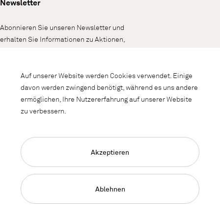
Newsletter
Abonnieren Sie unseren Newsletter und
erhalten Sie Informationen zu Aktionen,
Neuheiten und Interieurtrends.
Auf unserer Website werden Cookies verwendet. Einige
davon werden zwingend benötigt, während es uns andere
ermöglichen, Ihre Nutzererfahrung auf unserer Website
zu verbessern.
Akzeptieren
Language Navigation
Deutsch
Français
English
Impressum
Datenschutz
AGB
Ablehnen
© 2026, Copyright Lista Office LO