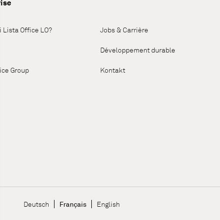
ise
 Lista Office LO?
Jobs & Carrière
Développement durable
fice Group
Kontakt
Language Navigation
Deutsch
Français
English