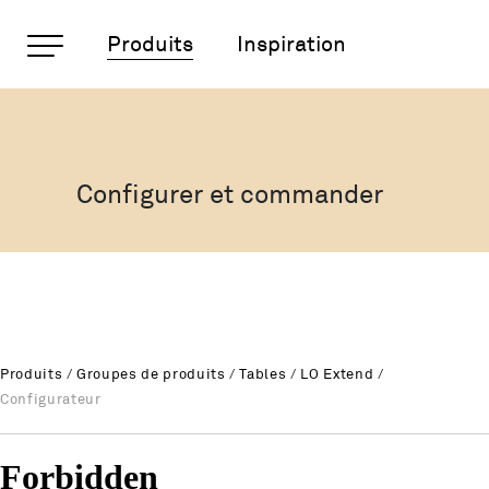
Pages importantes
Produits
Inspiration
LO Extend «twin» Table d
Rootline
Page d'accueil
Main Navigation
Contenu
Configurer et commander
Contact
Plan du site
Méta-navigation
Produits
/
Groupes de produits
/
Tables
/
LO Extend
/
Configurateur