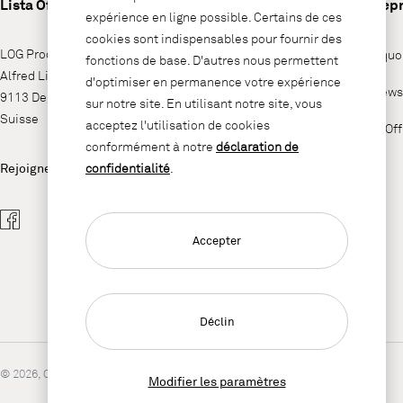
Lista Office LO
Entrepr
expérience en ligne possible. Certains de ces
cookies sont indispensables pour fournir des
LOG Produktions AG
Pourquoi
fonctions de base. D'autres nous permettent
Alfred Lienhard Strasse 2
d'optimiser en permanence votre expérience
LO News
9113 Degersheim
sur notre site. En utilisant notre site, vous
Suisse
acceptez l'utilisation de cookies
Lista Of
conformément à notre
déclaration de
Rejoignez-nous sur
confidentialité
.
Accepter
Déclin
© 2026, Copyright Lista Office LO
Modifier les paramètres