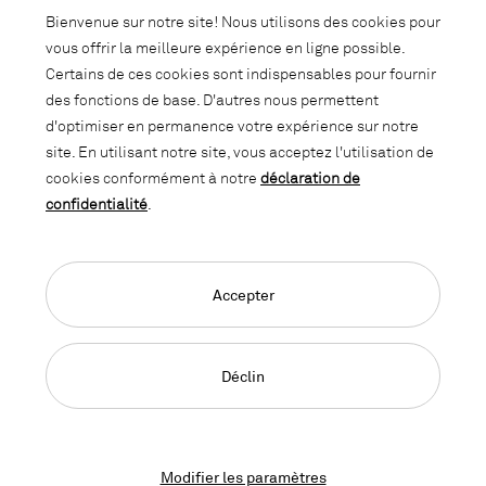
Abonnez-vous à notre newsletter et
Bienvenue sur notre site! Nous utilisons des cookies pour
soyez informé des promotions, des
vous offrir la meilleure expérience en ligne possible.
nouveautés et des trends d'intérieur.
Certains de ces cookies sont indispensables pour fournir
des fonctions de base. D'autres nous permettent
d'optimiser en permanence votre expérience sur notre
site. En utilisant notre site, vous acceptez l'utilisation de
cookies conformément à notre
déclaration de
confidentialité
.
Accepter
Language Navigation
Deutsch
Français
English
Impressum
Déclaration de confidentialité
CGC
Déclin
© 2026, Copyright Lista Office LO
Modifier les paramètres