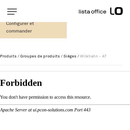
Pages importantes
Page d'accueil
Configurer et
Wilkhahn - AT
Rootline
Main Navigation
commander
Contenu
Contact
Plan du site
Produits
/
Groupes de produits
/
Sièges
/
Wilkhahn - AT
Méta-navigation