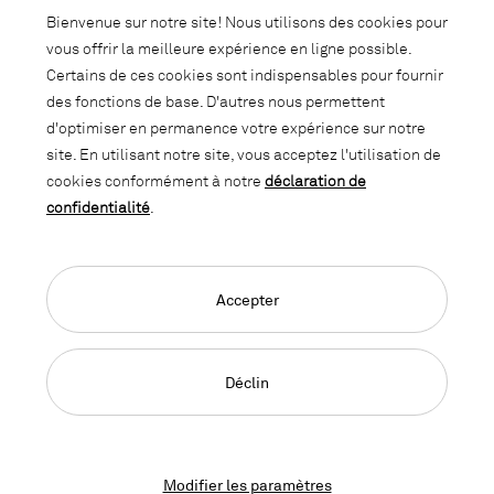
Abonnez-vous à notre newsletter et
Bienvenue sur notre site! Nous utilisons des cookies pour
soyez informé des promotions, des
vous offrir la meilleure expérience en ligne possible.
nouveautés et des trends d'intérieur.
Certains de ces cookies sont indispensables pour fournir
des fonctions de base. D'autres nous permettent
d'optimiser en permanence votre expérience sur notre
site. En utilisant notre site, vous acceptez l'utilisation de
cookies conformément à notre
déclaration de
confidentialité
.
Accepter
Language Navigation
Deutsch
Français
English
Impressum
Déclaration de confidentialité
CGC
Déclin
© 2026, Copyright Lista Office LO
Modifier les paramètres