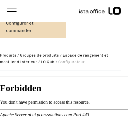
Pages importantes
Page d'accueil
Configurer et
LO Qub Module 80
Rootline
Main Navigation
commander
Contenu
Contact
Plan du site
Produits
/
Groupes de produits
/
Espace de rangement et
Méta-navigation
mobilier d'intérieur
/
LO Qub
/
Configurateur