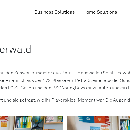
Business Solutions
Home Solutions
 | Playerskids Schule Ga
serwald
n den Schweizermeister aus Bern. Ein spezielles Spiel – sowohl
 – nämlich aus der 1./2. Klasse von Petra Steiner aus der Schul
des FC St. Gallen und den BSC YoungBoys einzulaufen und ein H
t und sie gefragt, wie Ihr Playerskids-Moment war. Die Augen d