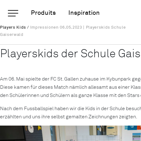
Pages importantes
Produits
Inspiration
Impressionen 06.05.2023
Players Kids
/
Impressionen 06.05.2023 | Playerskids Schule
Rootline
Page d'accueil
Gaiserwald
Main Navigation
Contenu
Playerskids der Schule Gai
Contact
Plan du site
Méta-navigation
Am 06. Mai spielte der FC St. Gallen zuhause im Kybunpark gege
Diese kamen für dieses Match nämlich allesamt aus einer Klasse
den Schülerinnen und Schülern als ganze Klasse mit den Stars 
Nach dem Fussballspiel haben wir die Kids in der Schule besuch
erzählten und uns ihre selbst gemalten Zeichnungen zeigten.