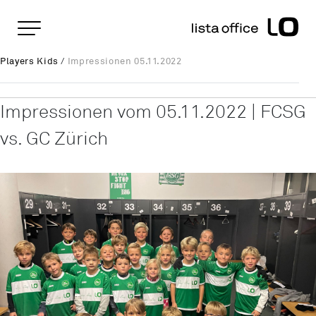
Pages importantes
Page d'accueil
Impressionen 05.11.2022
Rootline
Players Kids
/
Impressionen 05.11.2022
Main Navigation
Contenu
Contact
Impressionen vom 05.11.2022 | FCSG
Plan du site
vs. GC Zürich
Méta-navigation