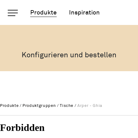
Wichtige Seiten
Produkte
Inspiration
Arper - Ghia
Rootline Navigation
Home
Main Navigation
Inhalt
Konfigurieren und bestellen
Kontakt
Sitemap
Metanavigation
Produkte
/
Produktgruppen
/
Tische
/
Arper - Ghia