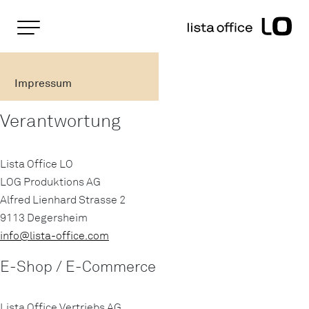
Wichtige Seiten
Home
Impressum
Rootline Navigation
Main Navigation
Impressum
Inhalt
Kontakt
Verantwortung
Sitemap
Metanavigation
Lista Office LO
LOG Produktions AG
Alfred Lienhard Strasse 2
9113 Degersheim
info@
lista-office.com
E-Shop / E-Commerce
Lista Office Vertriebs AG