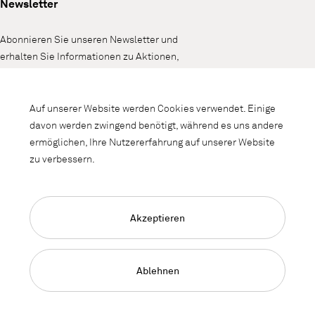
Newsletter
Abonnieren Sie unseren Newsletter und
erhalten Sie Informationen zu Aktionen,
Neuheiten und Interieurtrends.
Auf unserer Website werden Cookies verwendet. Einige
davon werden zwingend benötigt, während es uns andere
ermöglichen, Ihre Nutzererfahrung auf unserer Website
zu verbessern.
Akzeptieren
Language Navigation
Deutsch
Français
English
Impressum
Datenschutz
AGB
Ablehnen
© 2026, Copyright Lista Office LO