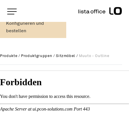
Wichtige Seiten
Home
Konfigurieren und
Muuto - Outline
Rootline Navigation
Main Navigation
bestellen
Inhalt
Kontakt
Sitemap
Produkte
/
Produktgruppen
/
Sitzmöbel
/
Muuto - Outline
Metanavigation