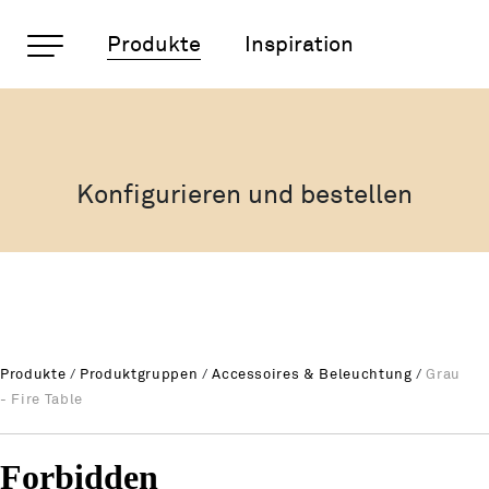
Wichtige Seiten
Produkte
Inspiration
Grau - Fire Table
Rootline Navigation
Home
Main Navigation
Inhalt
Konfigurieren und bestellen
Kontakt
Sitemap
Metanavigation
Produkte
/
Produktgruppen
/
Accessoires & Beleuchtung
/
Grau
- Fire Table