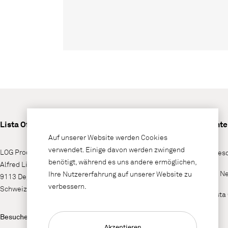
Lista Office LO
Unt
Auf unserer Website werden Cookies
verwendet. Einige davon werden zwingend
LOG Produktions AG
Wieso
benötigt, während es uns andere ermöglichen,
Alfred Lienhard Strasse 2
LO N
Ihre Nutzererfahrung auf unserer Website zu
9113 Degersheim
verbessern.
Schweiz
Lista
Besuchen Sie uns auf
Akzeptieren