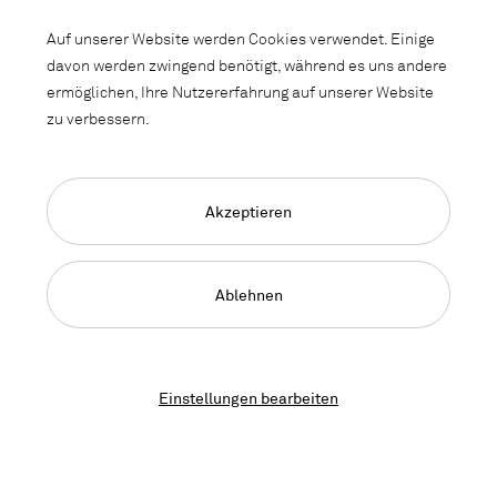
Berufsmaturität begleitet, sondern Dir bei den
Auf unserer Website werden Cookies verwendet. Einige
entsprechenden Voraussetzungen nach abgeschlossener
davon werden zwingend benötigt, während es uns andere
Lehre auch spannende Zukunftsperspektiven im
ermöglichen, Ihre Nutzererfahrung auf unserer Website
Unternehmen bietet?
zu verbessern.
Dann schau Dir die vier Ausbildungswege bei Lista Office LO
genauer an.
Akzeptieren
Konstrukteur:in mit Eidg.
Ablehnen
Fähigkeitszeugnis (EFZ) ab 2030
Einstellungen bearbeiten
Kauffrau/Kaufmann mit Eidg.
Fähigkeitszeugnis (EFZ) ab 2027