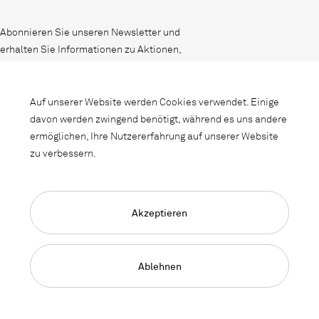
Abonnieren Sie unseren Newsletter und
erhalten Sie Informationen zu Aktionen,
Neuheiten und Interieurtrends.
Auf unserer Website werden Cookies verwendet. Einige
davon werden zwingend benötigt, während es uns andere
ermöglichen, Ihre Nutzererfahrung auf unserer Website
zu verbessern.
Akzeptieren
Language Navigation
Deutsch
Français
English
Impressum
Datenschutz
AGB
Ablehnen
© 2026, Copyright Lista Office LO