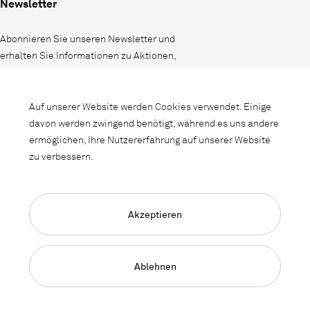
Newsletter
Abonnieren Sie unseren Newsletter und
erhalten Sie Informationen zu Aktionen,
Neuheiten und Interieurtrends.
Auf unserer Website werden Cookies verwendet. Einige
davon werden zwingend benötigt, während es uns andere
ermöglichen, Ihre Nutzererfahrung auf unserer Website
zu verbessern.
Akzeptieren
Language Navigation
Deutsch
Français
English
Impressum
Datenschutz
AGB
Ablehnen
© 2026, Copyright Lista Office LO