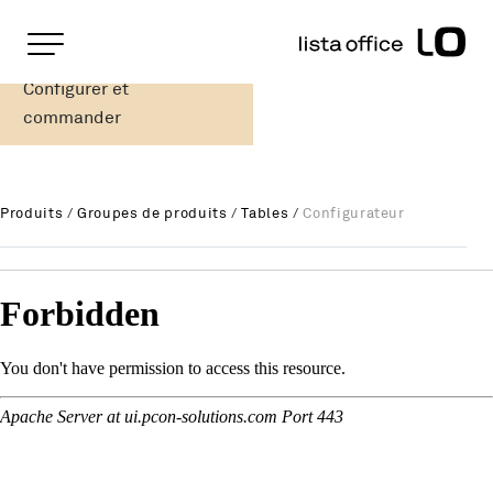
Pages importantes
Page d'accueil
Configurer et
LO Education
Rootline
Main Navigation
commander
Contenu
Contact
Plan du site
Produits
/
Groupes de produits
/
Tables
/
Configurateur
Méta-navigation